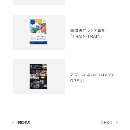
鉄道専門ラジオ番組
「TRAIN-TRAIN」
アズーロ・ネロ×フロカフェ
OPEN！
INDEX
PREV
NEXT