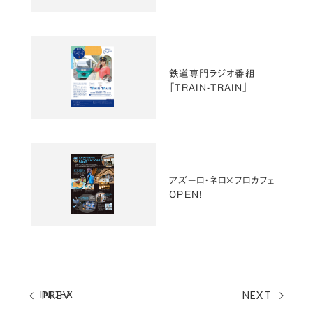
鉄道専門ラジオ番組
「TRAIN-TRAIN」
アズーロ・ネロ×フロカフェ
OPEN！
INDEX
PREV
NEXT